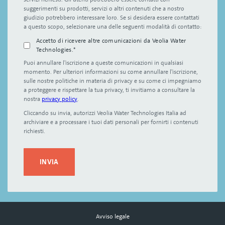
suggerimenti su prodotti, servizi o altri contenuti che a nostro
giudizio potrebbero interessare loro. Se si desidera essere contattati
a questo scopo, selezionare una delle seguenti modalità di contatto:
Accetto di ricevere altre comunicazioni da Veolia Water
Technologies.
*
Puoi annullare l'iscrizione a queste comunicazioni in qualsiasi
momento. Per ulteriori informazioni su come annullare l'iscrizione,
sulle nostre politiche in materia di privacy e su come ci impegniamo
a proteggere e rispettare la tua privacy, ti invitiamo a consultare la
nostra
privacy policy
.
Cliccando su invia, autorizzi Veolia Water Technologies Italia ad
archiviare e a processare i tuoi dati personali per fornirti i contenuti
richiesti.
Avviso legale