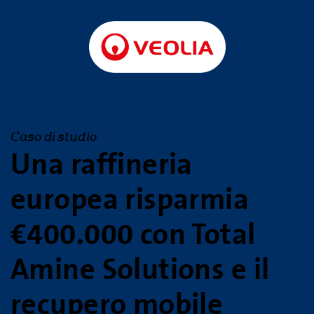
Caso di studio
Una raffineria
europea risparmia
€400.000 con Total
Amine Solutions e il
recupero mobile