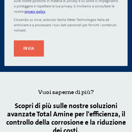
sulle nostre politiche in materia di privacy e su come ci impegniamo
a proteggere e rispettare la tua privacy, ti invitiamo a consultare la
nostra
privacy policy
.
Cliccando su invia, autorizzi Veolia Water Technologies Italia ad
archiviare e a processare i tuoi dati personali per fornirti i contenuti
richiesti.
Vuoi saperne di più?
Scopri di più sulle nostre soluzioni
avanzate Total Amine per l'efficienza, il
controllo della corrosione e la riduzione
dei costi.