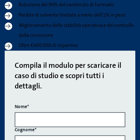
Riduzione del 90% del contenuto di formiato
Perdite di solvente limitate a meno dell'1% in peso
Miglioramento della stabilità operativa e del controllo
della corrosione
Oltre €400.000 di risparmio
Compila il modulo per scaricare il
caso di studio e scopri tutti i
dettagli.
Nome
*
Cognome
*