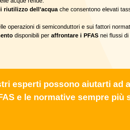
elle acque reflue.
 riutilizzo dell'acqua
che consentono elevati tass
le operazioni di semiconduttori e sui fattori normat
amento
disponibili per
affrontare i PFAS
nei flussi d
ri esperti possono aiutarti ad 
PFAS e le normative sempre più 