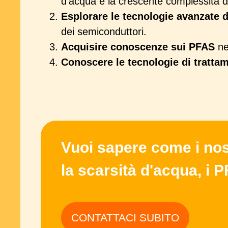
d'acqua e la crescente complessità d
Esplorare le tecnologie avanzate di
dei semiconduttori.
Acquisire conoscenze sui PFAS
nel
Conoscere le tecnologie di tratt
Vuoi sapere come i nost
la scarsità d'acqua, i 
CONTATTACI SUBITO