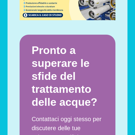
Pronto a
superare le
sfide del
trattamento
delle acque?
Contattaci oggi stesso per
discutere delle tue