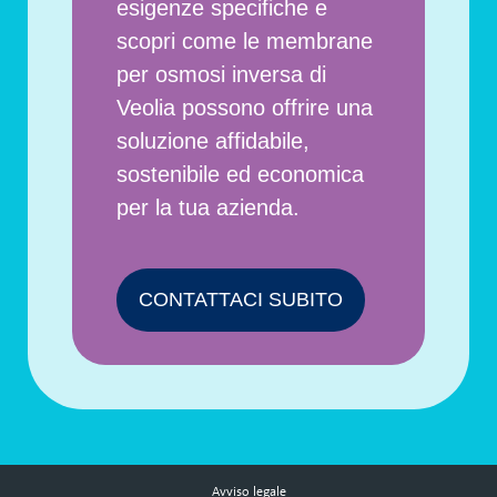
esigenze specifiche e
scopri come le membrane
per osmosi inversa di
Veolia possono offrire una
soluzione affidabile,
sostenibile ed economica
per la tua azienda.
CONTATTACI SUBITO
Avviso legale